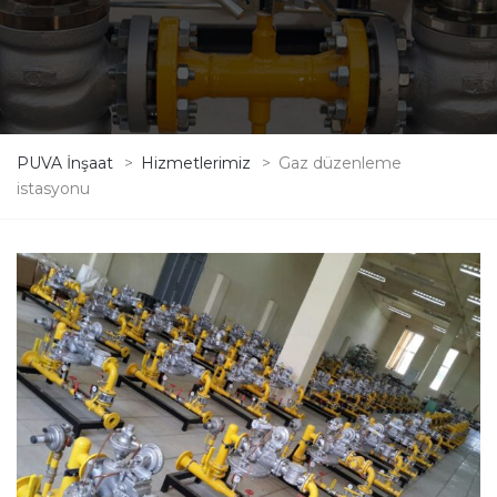
PUVA İnşaat
>
Hizmetlerimiz
>
Gaz düzenleme
istasyonu